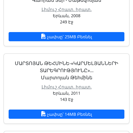
Վահրամ Տեր - Մաթեվոսյան
Լիմուշ Հրատ. հրատ.
Երևան, 2008
249 Էջ
չափսը՝ 25MB Բեռնել
ՄԱՐՏՈՅԱՆ ԹԵՀՄԻՆԵ-«ԿԱՐՄԵԼՅԱՆՆԵՐԻ
ՏԱՐԵԳՐՈՒԹՅՈՒՆԸ»...
Մարտոյան Թեհմինե
Լիմուշ Հրատ. հրատ.
Երևան, 2011
143 Էջ
չափսը՝ 14MB Բեռնել