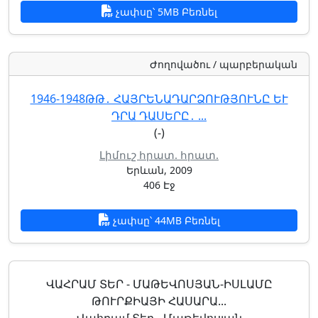
չափսը՝ 5MB Բեռնել
Ժողովածու / պարբերական
1946-1948ԹԹ․ ՀԱՅՐԵՆԱԴԱՐՁՈՒԹՅՈՒՆԸ ԵՒ Դ
ՐԱ ԴԱՍԵՐԸ․ ...
(-)
Լիմուշ հրատ. հրատ.
Երևան, 2009
406 Էջ
չափսը՝ 44MB Բեռնել
ՎԱՀՐԱՄ ՏԵՐ - ՄԱԹԵՎՈՍՅԱՆ-ԻՍԼԱՄԸ
ԹՈՒՐՔԻԱՅԻ ՀԱՍԱՐԱ...