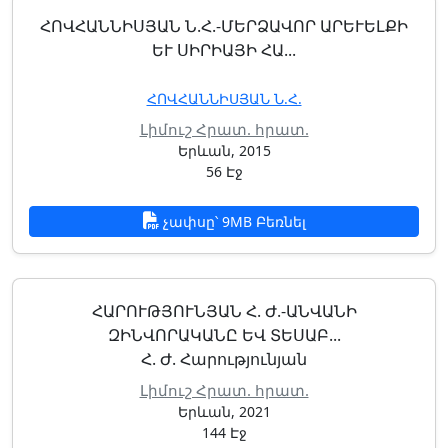
ՀՈՎՀԱՆՆԻՍՅԱՆ Ն.Հ.-ՄԵՐՁԱՎՈՐ ԱՐԵՒԵԼՔԻ ԵՒ
ՍԻՐԻԱՅԻ ՀԱ...
ՀՈՎՀԱՆՆԻՍՅԱՆ Ն.Հ.
Լիմուշ Հրատ. հրատ.
Երևան, 2015
56 Էջ
չափսը՝ 9MB Բեռնել
ՀԱՐՈՒԹՅՈՒՆՅԱՆ Հ. Ժ.-ԱՆՎԱՆԻ
ԶԻՆՎՈՐԱԿԱՆԸ ԵՎ ՏԵՍԱԲ...
Հ. Ժ. Հարությունյան
Լիմուշ Հրատ. հրատ.
Երևան, 2021
144 Էջ