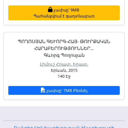
չափսը՝ 9MB
Պահանջվում է գաղտնաբառ
ՊՈՂՈՍՅԱՆ ԳԵՒՈՐԳ-ՀԱՅ- ԹՈՒՐՔԱԿԱՆ Հ
ԱՐԱԲԵՐՈՒԹՅՈՒՆՆԵՐ...
Գևորգ Պողոսյան
Լիմուշ Հրատ. հրատ.
Երևան, 2015
140 Էջ
չափսը՝ 7MB Բեռնել