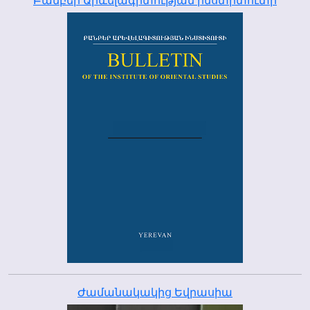
Բանբեր Արևելագիտության ինստիտուտի
Ժամանակակից Եվրասիա