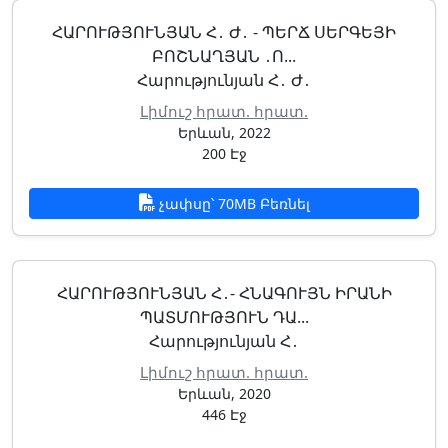
ՀԱՐՈՒԹՅՈՒՆՅԱՆ Հ․ Ժ․ - ՊԵՐՃ ՍԵՐԳԵՅԻ
ԲՈՇՆԱՂՅԱՆ ․Ո...
Հարությունյան Հ․ Ժ․
Լիմուշ հրատ. հրատ.
Երևան, 2022
200 Էջ
չափսը՝ 70MB Բեռնել
ՀԱՐՈՒԹՅՈՒՆՅԱՆ Հ․- ՀՆԱԳՈՒՅՆ ԻՐԱՆԻ
ՊԱՏՄՈՒԹՅՈՒՆ ԴԱ...
Հարությունյան Հ․
Լիմուշ հրատ. հրատ.
Երևան, 2020
446 Էջ