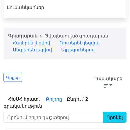
Լուսանկարներ
Գրադարան
Թվայնացված գրադարան
Հայերեն լեզվով
Ռուսերեն լեզվով
Անգլերեն լեզվով
Այլ լեզուներով
Գրքեր
Դասակարգ
ՀԽՍՀ հրատ.
Բոլորը
Ընդհ․։՝
2
գրականություն