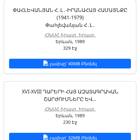
ՓԱՀԼԵՎԱՆՅԱՆ Հ․Լ․-ԻՐԱՆԱՀԱՅ ՀԱՄԱՅՆՔԸ
(1941-1979)
Փահլեվանյան Հ․Լ․
ՀԽՍՀ հրատ. հրատ.
Երևան, 1989
329 Էջ
չափսը՝ 40MB Բեռնել
XVI-XVIII ԴԱՐԵՐԻ ՀԱՅ ԱԶԱՏԱԳՐԱԿԱՆ
ՇԱՐԺՈՒՄՆԵՐԸ ԵՎ...
ՀԽՍՀ հրատ. հրատ.
Երևան, 1989
230 Էջ
չափսը՝ 32MB Բեռնել