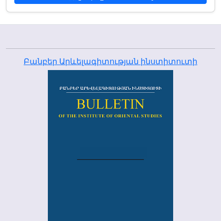
Բանբեր Արևելագիտության ինստիտուտի