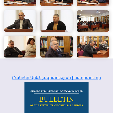
Բանբեր Արևելագիտության ինստիտուտի