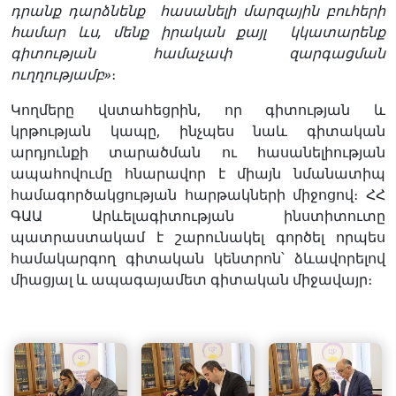
դրանք
դարձնենք
հասանելի
մարզային
բուհերի
համար
ևս
,
մենք
իրական
քայլ
կկատարենք
գիտության
համաչափ
զարգացման
ուղղությամբ
»
։
Կողմերը վստահեցրին, որ գիտության և
կրթության կապը, ինչպես նաև գիտական
արդյունքի տարածման ու հասանելիության
ապահովումը հնարավոր է միայն նմանատիպ
համագործակցության հարթակների միջոցով։ ՀՀ
ԳԱԱ Արևելագիտության ինստիտուտը
պատրաստակամ է շարունակել գործել որպես
համակարգող գիտական կենտրոն՝ ձևավորելով
միացյալ և ապագայամետ գիտական միջավայր։