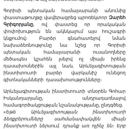
Գորիսի պետական համալսարանի անունից
փաստաթուղթը վավերացրեց պրոռեկտոր
Զարեհ
Գրիգորյանը
, ով փաստեց որ որակական
փոփոխություն են ակնկալում այս հուշագրի
կնքումով։ Բարձր գնահատելով նման
նախաձեռնությունը նա նշեց որ Գորիսի
պետական համալսարանի ուսանողները
մեծապես կշահեն լսելով ոչ միայն իրենց
դասախոսներին այլ նաև Արևելագիտության
ինստիտուտի բարձր վարկանիշ ունեցող
գիտնականների դասախոսությունները։
Արևելագիտության ինստիտուտի տնօրեն Գոհար
Իսկանդարյանը, անդրադառնալով
համագործակցության նշանակությանը, ընդգծեց.
«
Եթե
Արևելագիտության
ինստիտուտի
ձեռքբերումները
սահմանափակվեն
միայն
ինստիտուտի
ներսում
,
դրանք
առ
ոչինչ
են։
Երբ