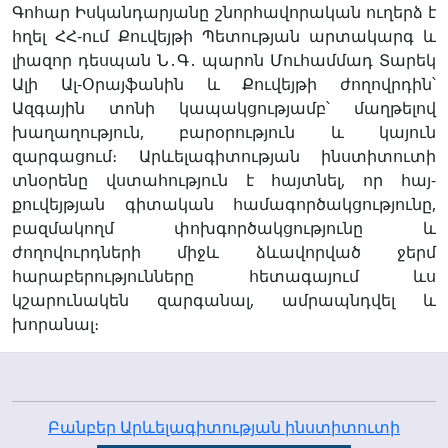
Գոհար Իսկանդարյանը շնորհավորական ուղերձ է
հղել ՀՀ-ում Քուվեյթի Պետության արտակարգ և
լիազոր դեսպան Ն․Գ․ պարոն Մուհամմադ Տարեկ
Ալի Ալ-Օրայֆանին և Քուվեյթի ժողովրդին՝
Ազգային տոնի կապակցությամբ՝ մաղթելով
խաղաղություն, բարօրություն և կայուն
զարգացում։ Արևելագիտության ինստիտուտի
տնօրենը վստահություն է հայտնել, որ հայ-
քուվեյթյան գիտական համագործակցությունը,
բազմակողմ փոխգործակցությունը և
ժողովուրդների միջև ձևավորված ջերմ
հարաբերությունները հետագայում ևս
կշարունակեն զարգանալ, ամրապնդվել և
խորանալ։
Բանբեր Արևելագիտության ինստիտուտի