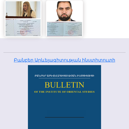
Բանբեր Արևելագիտության ինստիտուտի