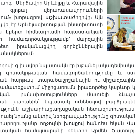
կարգ․
Մերձավոր Արևելքը և Հարավային
 գլոբալ վերադասավորումների
րում» խորագրով աշխատաժողովը
։
Այն
վել էր Արևելագիտության ինստիտուտի
խ Էբերտ հիմնադրամի հայաստանյան
կի համագործակցությամբ՝ մարզային
հետ իրականացվող գործընկերային
ջանակներում
։
ովի գլխավոր նպատակն էր խթանել ակադեմիական
լ գիտակրթական համագործակցությունը և ստ
թյան հարթակ տարածաշրջանային ու միջազգային
ս համատեքստում միջոցառումն իրագործեց կարևոր կ
կան բանախոսությունները մատչելի ձևաչ
կան լսարանին՝ նպատակ ունենալով բարձրացն
ւթյունն աշխարհաքաղաքական հետազոտությունն
ւսել նրանց ակտիվ ներգրավվածությունը գիտական 
արողությանը ողջույնի խոսքով հանդես եկան Վ
տական համալսարանի ռեկտոր Արմեն Ծատուրյա