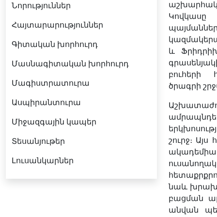
աշխարհա
Նորություններ
Կովկասը
Հայտարարություններ
պայմաննե
կազմակերպ
Գիտական խորհուրդ
և Ֆրիդրի
գրասենյա
Մասնագիտական խորհուրդ
բուհերի 
Մագիստրատուրա
ծրագրի շր
Ասպիրանտուրա
Աշխատաժող
ամրապնդե
Միջազգային կապեր
երկխոսու
շուրջ։ Այ
Տեսանյութեր
ակադեմիա
Լուսանկարներ
ուսանողա
հետաքրքրո
նաև խրախո
բացման ար
անվան
պե