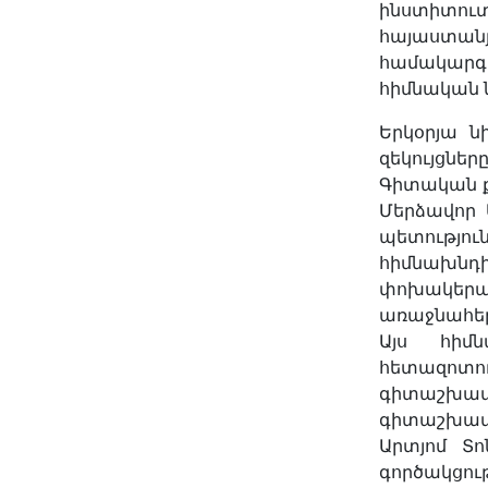
ինստիտու
հայաստան
համակարգ
հիմնական
Երկօրյա ն
զեկույցնե
Գիտական քն
Մերձավոր 
պետությու
հիմնախնդ
փոխակեր
առաջնահեր
Այս հիմն
հետազոտո
գիտաշխատո
գիտաշխատո
Արտյոմ Տ
գործակցու