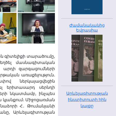
Ժամանակակից
Եվրասիա
 գիտելիքի տարածումը,
եղծել մասնագիտական
 արդի զարգացումների
րթական առաքելություն.
ափով ներկայացվեցին
ել երիտասարդ սերնդի
Արևելագիտության
երի նկատմամբ, ինչպես
ինստիտուտի հին
կյանքում։
Միջոցառման
կայքը
անաձորի
Հ․ Թումանյանի
նը, Արևելագիտության