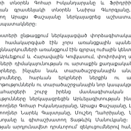
տի տնօրեն Գոհար Իսկանդարյանը և Ֆրիդրի
յան գրասենյակի տնօրեն Նաիրա Գևորգյանը
ող Արաքս Փաշայանը ներկայացրեց աշխատա
 նպատակները։
իստերի ընթացքում ներկայացված փորձագիտական 
րը համակարգված էին չորս առանցքային պանելայ
նարկումների առանցքում էին գլոբալ ուժային կենտ
Արևելքում և Հարավային Կովկասում, փոփոխվող
նների դիմակայունության ու արտաքին քաղաքակա
իրները, ինչպես նաև տարածաշրջանային անվ
պումները, հարևան երկրների ներքին ու 
թություններն ու տարածաշրջանային նոր կապակց
ահարցերի շուրջ իրենց մասնագիտական վեր
ւթյունները ներկայացրեցին Արևելագիտության 
ղներ Գոհար Իսկանդարյանը, Արաքս Փաշայանը, Լ
ղներ Նարեկ Գալստյանը, Մուշեղ Ղահրիյանը, 
ոնոյանը և գիտաշխատող Տաթևիկ Մանուկյանը
թյան արդյունավետ դրսևորում՝ զեկուցումներով հ