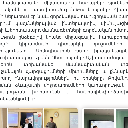
համալսարանի միջազգային հարաբերություննե
րեմյանն ու դասախոս Սուրեն Թադևոսյանը։ Գիտակ
մը ներառում էր նաև գործնական-ուսուցողական բ
երում կազմակերպված ինտերակտիվ սիմուլյա
րի և երիտասարդ մասնագետների գործնական հմտու
ւթյուն ընձեռելով նրանց միջազգային հարաբերությ
կազմի կիրառմամբ դիտարկել որոշումներ
ություններ։ Սիմուլիացիոն խաղը իրականացրեց
աշխատակից Արմեն Պետրոսյանը։ Աշխատաժողովը 
ցներին փոխանակել մասնագիտական տեսա
ջանային զարգացումների միտումները և քննար
խող հնարավորություններն ու ռիսկերը։ Բովանդ
 նման ձևաչափի միջոցառումների կարևորության
ակցության խորացման և հանրային-փորձագի
եսանկյունից։