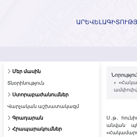
ԱՐԵՎԵԼԱԳԻՏՈՒԹՅ
Մեր մասին
Նորությո
«Հակա
Տնօրինություն
ամփոփվե
Ստորաբաժանումներ
Վարչական աշխատակազմ
Գրադարան
Ս․թ․ հուն
անվան պ
Հրապարակումներ
«Հակամարտ