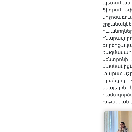
պետական 
Տիգրան Եփ
միջոցառու
շրջանակն
ուսանողնե
հնարավորո
գործիքա
ռազմավար
կենտրոնի 
մասնակի
տարածաշր
դրանցից բ
վկայեցին
համագործ
խթանման տ