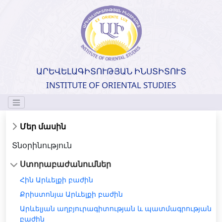
ԱՐԵՎԵԼԱԳԻՏՈՒԹՅԱՆ ԻՆՍՏԻՏՈՒՏ
INSTITUTE OF ORIENTAL STUDIES
Մեր մասին
Տնօրինություն
Ստորաբաժանումներ
Հին Արևելքի բաժին
Քրիստոնյա Արևելքի բաժին
Արևելյան աղբյուրագիտության և պատմագրության
բաժին