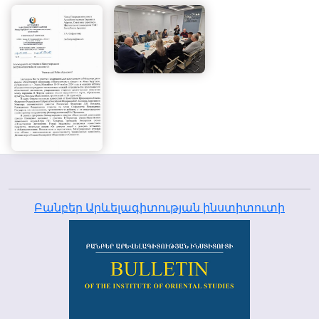
Բանբեր Արևելագիտության ինստիտուտի