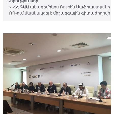
Նորություններ
ՀՀ ԳԱԱ ակադեմիկոս Ռուբեն Սաֆրաստյանը
ՌԴ-ում մասնակցել է միջազգային գիտաժողովի