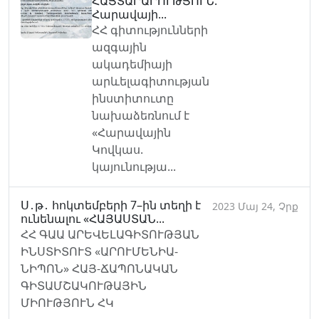
ՀԱՅՏԱՐԱՐՈՒԹՅՈՒՆ.
Հարավայի...
ՀՀ գիտությունների
ազգային
ակադեմիայի
արևելագիտության
ինստիտուտը
նախաձեռնում է
«Հարավային
Կովկաս.
կայունությա...
Ս․թ․ հոկտեմբերի 7–ին տեղի է
2023 Մայ 24, Չրք
ունենալու «ՀԱՅԱՍՏԱՆ...
ՀՀ ԳԱԱ ԱՐԵՎԵԼԱԳԻՏՈՒԹՅԱՆ
ԻՆՍՏԻՏՈՒՏ «ԱՐՈՒՄԵՆԻԱ-
ՆԻՊՈՆ» ՀԱՅ-ՃԱՊՈՆԱԿԱՆ
ԳԻՏԱՄՇԱԿՈՒԹԱՅԻՆ
ՄԻՈՒԹՅՈՒՆ ՀԿ