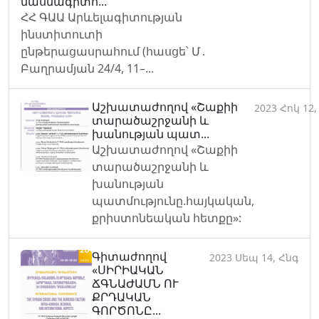
մասնագիտո...
ՀՀ ԳԱԱ Արևելագիտության
ինստիտուտի
ընթերացասրահում (հասցե՝ Մ․
Բաղրամյան 24/4, 11–...
Աշխատաժողով «Շաքիի
2023 Հոկ 12,
տարածաշրջանի և
խանության պատ...
Աշխատաժողով «Շաքիի
տարածաշրջանի և
խանության
պատմությունը.հայկական,
քրիստոնեական հետքը»:
Գիտաժողով
2023 Սեպ 14, Հնգ
«ՍԻՐԻԱԿԱՆ
ՃԳՆԱԺԱՄՆ ՈՒ
ՔՐԴԱԿԱՆ
ԳՈՐԾՈՆԸ...