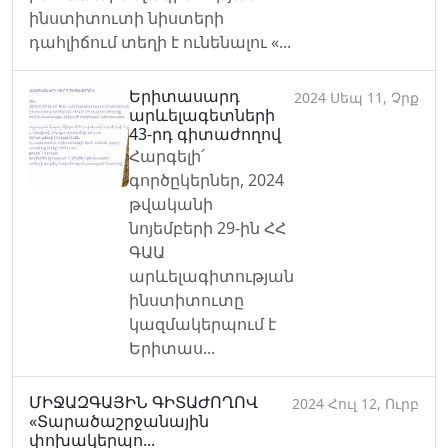
ինստիտուտի նիստերի
դահլիճում տեղի է ունենալու «...
Երիտասարդ
2024 Սեպ 11, Չրք
արևելագետների
43-րդ գիտաժողով
Հարգելի՛
գործըկերներ, 2024
թվականի
նոյեմբերի 29-ին ՀՀ
ԳԱԱ
արևելագիտության
ինստիտուտը
կազմակերպում է
Երիտաս...
ՄԻՋԱԶԳԱՅԻՆ ԳԻՏԱԺՈՂՈՎ
2024 Հուլ 12, Ուրբ
«Տարածաշրջանային
փոխակերպո...