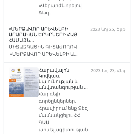
«Վերարժևորելով
&laq...
«ՄԵՐՁԱՎՈՐ ԱՐԵՎԵԼՔԻ
2023 Նոյ 25, Շբթ
ԱՐԱԲԱԿԱՆ ԵՐԿՐՆԵՐԻ ՀԱՅ
ՀԱՄԱՅՆ...
ՄԻՋԱԶԳԱՅԻՆ ԳԻՏԱԺՈՂՈՎ
«ՄԵՐՁԱՎՈՐ ԱՐԵՎԵԼՔԻ Ա...
Հարավային
2023 Նոյ 23, Հնգ
Կովկաս.
կայունության և
անվտանգության ...
Հարգելի
գործընկերներ,
Հրավիրում ենք Ձեզ
մասնակցելու ՀՀ
ԳԱԱ
արևելագիտության