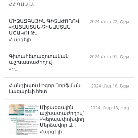
ՀՀ ԳԱԱ Ա...
ՄԻՋԱԶԳԱՅԻՆ ԳԻՏԱԺՈՂՈՎ
2024 Հուն 22, Շբթ
«ՀԱՅԱՍՏԱՆ-ՉԻՆԱՍՏԱՆ
ՄՇԱԿՈՒԹ...
Հարգելի ...
Գիտահետազոտական
2024 Հուն 01, Շբթ
աշխատաժողով
«Ի...
Հանդիպում Իգոր Դորֆման-
2024 Մայ 18, Շբթ
Լազարևի հետ
Միջազգային
2024 Մար 18, Երկ
աշխատաժողով՝
«Կերպափոխվող
Մերձավոր Ա...
Հարգելի ...