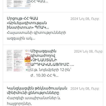
ՀՀ ԳԱԱ...
Մրցույթ ՀՀ ԳԱԱ
2024 Նոյ 08, Ուրբ
«Արևելագիտության
ինստիտուտ» ՊՈԱԿ...
Հայաստանի գիտությունների
ազգային ակ...
Միջազգային
2024 Նոյ 08, Ուրբ
գիտաժողով
«ՉԻՆԱՍՏԱՆԻ
ԱՐԴԻԱԿԱՆԱՑՈՒՄԸ․...
Ս.թ. նոյեմբերի 12-ին՝
ժ․ 10։30 ՀՀ Գ...
Կանցկացվեն թեկնածուական
2024 Նոյ 08, Ուրբ
մինիմունի քննությունները
Հարգելի ասպիրանտներ և
հայցորդներ,