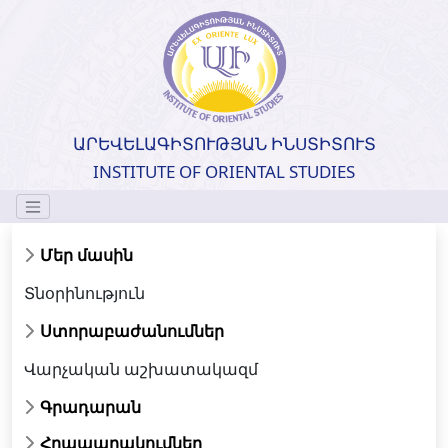
ԱՐԵՎԵԼԱԳԻՏՈՒԹՅԱՆ ԻՆՍՏԻՏՈՒՏ
INSTITUTE OF ORIENTAL STUDIES
Մեր մասին
Տնօրինություն
Ստորաբաժանումներ
Վարչական աշխատակազմ
Գրադարան
Հրապարակումներ