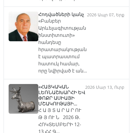
Հոդվածների կանչ
2026 Ապր 07, Երք
«Բանբեր
Արևելագիտության
ինստիտուտի»
հանդեսը
հրատարակության
է պատրաստում
հատուկ համար,
որը նվիրված է ան...
«ՀԱՅԿԱԿԱՆ
2026 Մար 13, Ուրբ
ԼԵՌՆԱՇԽԱՐՀԻ ԵՎ
ՓՈՔՐ ԱՍԻԱՅԻ
ՄՇԱԿՈՒԹԱՅԻ...
Հ Ա Յ Տ Ա Ր Ա Ր ՈՒ
Թ Յ ՈՒ Ն 2026 Թ.
ՀՈԿՏԵՄԲԵՐԻ 12-
13 ՀՀ Գ...