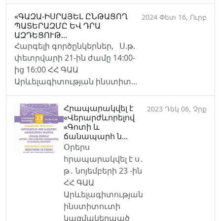
«ԳԱԶԱ-ԻՍՐԱՅԵԼ ԸՆԹԱՑՈՂ
2024 Փետ 16, Ուրբ
ՊԱՏԵՐԱԶՄԸ ԵՎ ԴՐԱ
ԱԶԴԵՑՈՒԹ...
Հարգելի գործընկերներ, Ս.թ.
փետրվարի 21-ին ժամը 14:00-
ից 16:00 ՀՀ ԳԱԱ
Արևելագիտության ինստիտ...
Հրապարակվել է
2023 Դեկ 06, Չրք
«Վերարժևորելով
«Գոտի և
ճանապարհ ն...
Օրերս
հրապարակվել է ս․
թ․ նոյեմբերի 23 -ին
ՀՀ ԳԱԱ
Արևելագիտության
ինստիտուտի
կազմակերպած