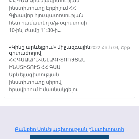
ՀՀ ԳԱԱ Արևելագիտության
ինստիտուտը Էրբիլում ՀՀ
Գլխավոր հյուպատոսության
հետ համատեղ ս/թ օգոստոսի
10-ին, ժամը 11:30-ի...
«Կինը արևելքում» միջազգային
2022 Հուն 04, Շբթ
գիտաժողով
ՀՀ ԳԱԱԱՐԵՎԵԼԱԳԻՏՈՒԹՅԱՆ
ԻՆՍՏԻՏՈՒՏ ՀՀ ԳԱԱ
Արևելագիտության
ինստիտուտը սիրով
հրավիրում է մասնակցելու
Բանբեր Արևելագիտության ինստիտուտի