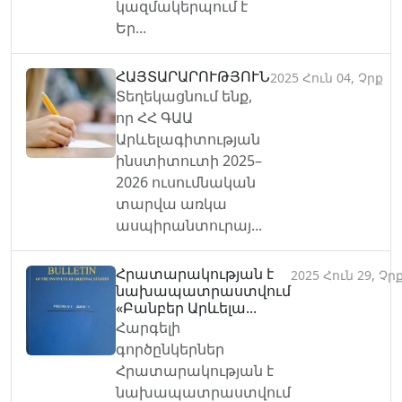
կազմակերպում է
Եր...
ՀԱՅՏԱՐԱՐՈՒԹՅՈՒՆ
2025 Հուն 04, Չրք
Տեղեկացնում ենք,
որ ՀՀ ԳԱԱ
Արևելագիտության
ինստիտուտի 2025–
2026 ուսումնական
տարվա առկա
ասպիրանտուրայ...
Հրատարակության է
2025 Հուն 29, Չր
նախապատրաստվում
«Բանբեր Արևելա...
Հարգելի
գործընկերներ
Հրատարակության է
նախապատրաստվում